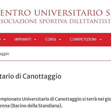
O
IMPIANTI
CORSI
COMPETIZIONI
APRI
APRI
APRI
APRI
aggio
SOTTOMENÙ
SOTTOMENÙ
SOTTOMENÙ
SOTT
ario di Canottaggio
ampionato Universitario di Canottaggio si terrà nei gi
enna (Bacino della Standiana).