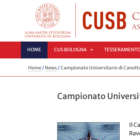
HOME
CUS BOLOGNA
TESSERAMENT
APRI
Home
/
News
/
Campionato Universitario di Canott
SOTTOMENÙ
Campionato Universit
Il C
Rav