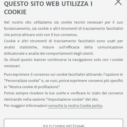
QUESTO SITO WEB UTILIZZA I
naturalmente, la rappresentativa del Cus Bologna.
COOKIE
Le ragazze dell’Alma Mater, che si cimenteranno
nella carabina, sono
Agata Alina Riccardi
Nel nostro sito utilizziamo sia cookie tecnici necessari per il suo
funzionamento, sia cookie e altri strumenti di tracciamento facoltativi
(Odontoiatria e Protesi Dentaria),
Giulia Mainetti
che potrai attivare solo con il tuo consenso.
(Giurisprudenza),
Letizia Frassineti
(Fisica) e
Cookie e altri strumenti di tracciamento facoltativi sono usati per
Agnese Pedretti
(Ingegneria Chimica).
analisi statistiche, misure sull'efficacia della comunicazione
istituzionale e analisi dei comportamenti degli utenti.
L’obiettivo delle ragazze è quello di imitare le loro
Se chiudi questo banner continuerai la navigazione solo con i cookie
colleghe che, a Camerino, hanno dato spettacolo
necessari.
raccogliendo medaglie e applausi per
Puoi esprimere il consenso sui cookie facoltativi attivando l'opzione in
l’Università di Bologna.
"Personalizza cookie" e, se vuoi, potrai esprimere consensi più specifici
in "Mostra cookie di profilazione".
Potrai sempre rivedere le tue scelte e verificare lo stato dei consensi
rientrando nella sezione "Impostazione cookie" del sito.
Per maggiori informazioni
consulta la nostra Cookie policy
.
SOLO COOKIE NECESSARI