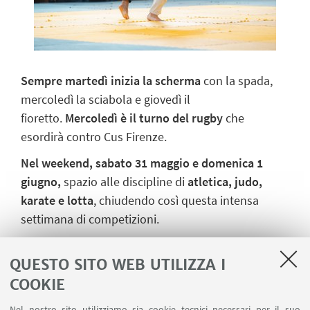
Sempre martedì inizia la scherma
con la spada,
mercoledì la sciabola e giovedì il
fioretto.
Mercoledì è il turno del rugby
che
esordirà contro Cus Firenze.
Nel weekend, sabato 31 maggio e domenica 1
giugno,
spazio alle discipline di
atletica, judo,
karate e lotta
, chiudendo così questa intensa
settimana di competizioni.
QUESTO SITO WEB UTILIZZA I
COOKIE
Nel nostro sito utilizziamo sia cookie tecnici necessari per il suo