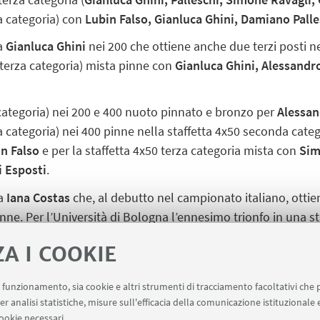
a categoria) con
Lubin Falso, Gianluca Ghini, Damiano Palle
ia
Gianluca Ghini
nei 200 che ottiene anche due terzi posti n
(terza categoria) mista pinne con
Gianluca Ghini, Alessandr
categoria) nei 200 e 400 nuoto pinnato e bronzo per
Alessan
a categoria) nei 400 pinne nella staffetta 4x50 seconda cate
in Falso
e per la staffetta 4x50 terza categoria mista con
Sim
i Esposti
.
ia
Iana Costas
che, al debutto nel campionato italiano, ottien
nne. Per l’Università di Bologna l’ennesimo trionfo in una st
nluca Ghini, Damiano Palleschi, Silvia Gualandi, Veronica Arr
ZA I COOKIE
In prima fila Emma Musolesi, Caterina Andreoli, Lubin Falso,
uo funzionamento, sia cookie e altri strumenti di tracciamento facoltativi che 
er analisi statistiche, misure sull'efficacia della comunicazione istituzionale
ookie necessari.