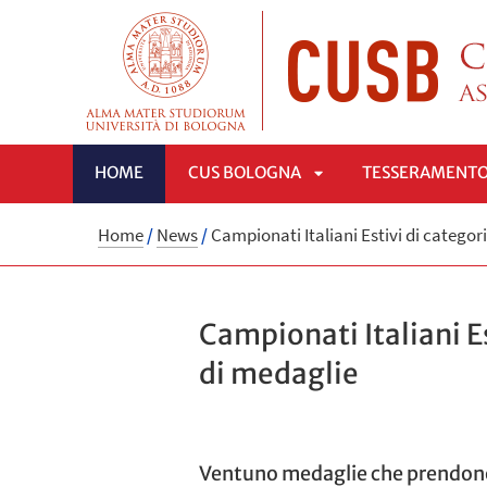
HOME
CUS BOLOGNA
TESSERAMENT
APRI
Home
/
News
/
Campionati Italiani Estivi di categor
SOTTOMENÙ
Campionati Italiani E
di medaglie
Ventuno medaglie che prendono