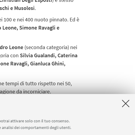
schi e Musolesi
.
ei 100 e nei 400 nuoto pinnato. Ed è
o Leone, Simone Ravagli e
dro Leone
(seconda categoria) nei
goria con
Silvia Gualandi, Caterina
one Ravagli, Gianluca Ghini,
e tempi di tutto rispetto nei 50,
agione da incorniciare.
ighi, Marialaura Grasso, Simone
 Iana Costas e Alessandro Leone.
potrai attivare solo con il tuo consenso.
 e analisi dei comportamenti degli utenti.