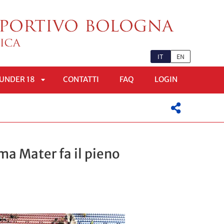
IT
EN
UNDER 18
CONTATTI
FAQ
LOGIN
APRI
OMENÙ
SOTTOMENÙ
ma Mater fa il pieno