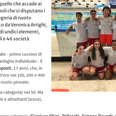
 quello che accade ai
oli che si disputano i
tegoria di nuoto
to da Veronica Arrighi,
 di undici elementi,
li e 46 società
ale - primo cussino di
daglia individuale - il
sposti
, 17 anni, che, in
d’oro nei 100, 200 e 400
0 nuoto pinnato.
 categoria) nei 50. Ma
0 e altrettanti bronzi,
terza categoria (
Gianluca Ghini, Palleschi, Simone Ravagli, 