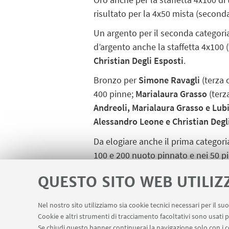
risultato per la 4x50 mista (second
Un argento per il seconda categor
d’argento anche la staffetta 4x100 
Christian Degli Esposti
.
Bronzo per
Simone Ravagli
(terza 
400 pinne;
Marialaura Grasso
(terz
Andreoli, Marialaura Grasso e Lub
Alessandro Leone e Christian Degl
Da elogiare anche il prima categor
100 e 200 nuoto pinnato e nei 50 pi
Nella foto, dietro, da sinistra: Gia
QUESTO SITO WEB UTILIZ
Ravagli e Christian Degli Esposti. 
Nel nostro sito utilizziamo sia cookie tecnici necessari per il s
Cookie e altri strumenti di tracciamento facoltativi sono usati p
Se chiudi questo banner continuerai la navigazione solo con i c