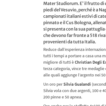
Mater Studiorum. E’ il frutto di
piedi del Vesuvio, perché è a Nap
campionati italiani estivi di ca
pinnato e il Cus Bologna, allena
si presenta con la sua pattuglia
che devono far fronte a 518 riva
provenienti da tutta Italia.
Reduce dall’esperienza internazion
tutti i tempi a portare a casa una me
migliore di tutti è
Christian Degli E
terza categoria, vince tre medaglie 
alle quali aggiunge l’argento nei 5
Un oro per
Silvia Gualandi
(seconda
Silvia vola con due argenti, 100 e 40
200 pinne e 50 apnea.
Oro anche per la staffetta 4x100 di 