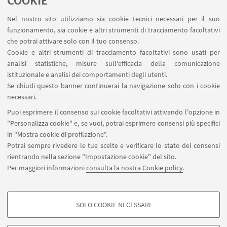
COOKIE
dovuto alla pandemia, costituisce una
Nel nostro sito utilizziamo sia cookie tecnici necessari per il suo
straordinaria occasione che porta con sé grandi
funzionamento, sia cookie e altri strumenti di tracciamento facoltativi
aspettative. Da Bologna seguiremo con
che potrai attivare solo con il tuo consenso.
trepidazione le nostre atlete e i nostri atleti che
Cookie e altri strumenti di tracciamento facoltativi sono usati per
analisi statistiche, misure sull'efficacia della comunicazione
hanno già dimostrato un impegno generoso, la
istituzionale e analisi dei comportamenti degli utenti.
voglia di imparare e di fare sempre meglio, la
Se chiudi questo banner continuerai la navigazione solo con i cookie
tensione a un risultato che è e deve sempre essere
necessari.
di squadra oltre che di qualità"
-
ha dichiarato il
Puoi esprimere il consenso sui cookie facoltativi attivando l'opzione in
Rettore Giovanni Molari.
"Personalizza cookie" e, se vuoi, potrai esprimere consensi più specifici
in "Mostra cookie di profilazione".
Potrai sempre rivedere le tue scelte e verificare lo stato dei consensi
rientrando nella sezione "Impostazione cookie" del sito.
Per maggiori informazioni
consulta la nostra Cookie policy
.
SOLO COOKIE NECESSARI
Seguici su:
COOKIE DI PROFILAZIONE - FACOLTATIVI