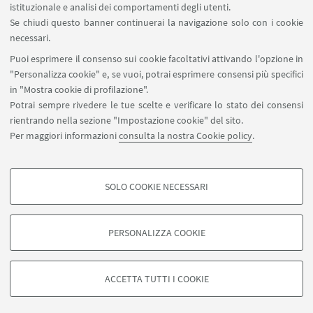
istituzionale e analisi dei comportamenti degli utenti.
Gaiani, Serena Vece, Alessandro Vitti, Luigi Greco.
Se chiudi questo banner continuerai la navigazione solo con i cookie
necessari.
ufficio stampa
Puoi esprimere il consenso sui cookie facoltativi attivando l'opzione in
cus bologna asd
"Personalizza cookie" e, se vuoi, potrai esprimere consensi più specifici
in "Mostra cookie di profilazione".
Potrai sempre rivedere le tue scelte e verificare lo stato dei consensi
rientrando nella sezione "Impostazione cookie" del sito.
Per maggiori informazioni
consulta la nostra Cookie policy
.
SOLO COOKIE NECESSARI
Seguici su:
COOKIE DI PROFILAZIONE - FACOLTATIVI
Si tratta di cookie utilizzati per analizzare le caratteristiche della navigazione
PERSONALIZZA COOKIE
degli utenti, creare profili in base al loro comportamento sul sito, per analisi
di marketing.
©Copyright 2026 - ALMA MATER STUDIORUM - Università di
Mostra cookie di profilazione
Bologna - Via Zamboni, 33 - 40126 Bologna - PI: 01131710376 -
ACCETTA TUTTI I COOKIE
CF: 80007010376 -
Privacy
-
Note legali
-
Impostazioni Cookie
Google/Youtube Video