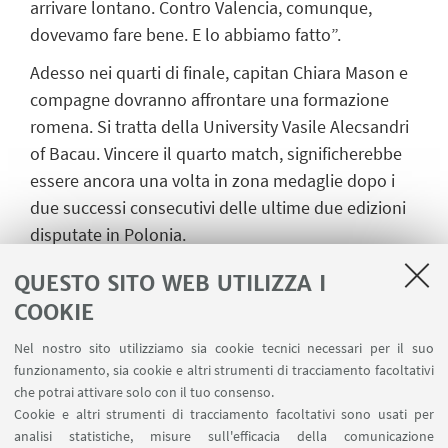
arrivare lontano. Contro Valencia, comunque,
dovevamo fare bene. E lo abbiamo fatto”.
Adesso nei quarti di finale, capitan Chiara Mason e
compagne dovranno affrontare una formazione
romena. Si tratta della University Vasile Alecsandri
of Bacau. Vincere il quarto match, significherebbe
essere ancora una volta in zona medaglie dopo i
due successi consecutivi delle ultime due edizioni
disputate in Polonia.
Il tabellino: Chiara Mason 13, Giulia Visintini 12,
QUESTO SITO WEB UTILIZZA I
Alessia Mazzon 9, Sara Fontemaggi 9, Giulia Galletti
COOKIE
9, Beatrice Bacchilega 8, Blerona Tasholli, Dalila
Nel nostro sito utilizziamo sia cookie tecnici necessari per il suo
Modestino, Elena Missiroli, Sofia Migliorini, Stefano
funzionamento, sia cookie e altri strumenti di tracciamento facoltativi
Bernabe, Irene Carnevali, Amelia Bici, Sophie
che potrai attivare solo con il tuo consenso.
Andrea Blasi.
Cookie e altri strumenti di tracciamento facoltativi sono usati per
analisi statistiche, misure sull'efficacia della comunicazione
Allenatore: Leonardo Palladino. Staff tecnico: Ilaria