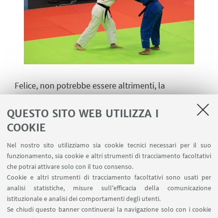
Felice, non potrebbe essere altrimenti, la
neocampionessa d’Europa Betty Vuk che ha
riportato l’Università di Bologna ad altissimo
QUESTO SITO WEB UTILIZZA I
livello. “Sapevo che il livello si sarebbe alzato -
COOKIE
commenta - non essendoci le Universiadi, e non
Nel nostro sito utilizziamo sia cookie tecnici necessari per il suo
sarebbe stato facile ripetersi. Però le cose hanno
funzionamento, sia cookie e altri strumenti di tracciamento facoltativi
alla fine girato nel verso giusto.
E sono contenta e
che potrai attivare solo con il tuo consenso.
orgogliosa di aver portato sul gradino più alto del
Cookie e altri strumenti di tracciamento facoltativi sono usati per
analisi statistiche, misure sull'efficacia della comunicazione
podio i colori del CUS Bologna.
Ci tengo a
istituzionale e analisi dei comportamenti degli utenti.
ringraziare la delegazione del CUS Bologna, in
Se chiudi questo banner continuerai la navigazione solo con i cookie
particolare le ragazze della pallavolo, per il