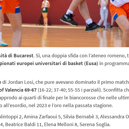
ità di Bucarest
. Sì, una doppia sfida con l’ateneo romeno, t
mpionati europei universitari di basket (Eusa)
in programma 
e
di Jordan Losi, che pure avevano dominato il primo matc
of Valencia 69-67
(16-22; 37-40; 55-55 i parziali). Sconfitta
approdo ai quarti di finale per le biancorosse che nelle ulti
all’esordio, nel 2023 e l’oro nella passata stagione.
alintoppi 2, Amina Zarfaoui 5, Silvia Bernabè 3, Alessandra Or
4, Beatrice Baldi 11, Elena Melloni 8, Serena Soglia.