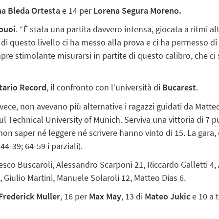
na Bleda Ortesta
e 14 per
Lorena Segura Moreno.
ouoi
. “È stata una partita davvero intensa, giocata a ritmi 
 di questo livello ci ha messo alla prova e ci ha permesso 
pre stimolante misurarsi in partite di questo calibro, che c
tario Record
, il confronto con l’università di
Bucarest
.
nvece, non avevano più alternative i ragazzi guidati da Matteo
l Technical University of Munich. Serviva una vittoria di 7 p
 non saper né leggere né scrivere hanno vinto di 15. La gara,
44-39; 64-59 i parziali).
cesco Buscaroli, Alessandro Scarponi 21, Riccardo Galletti 4,
, Giulio Martini, Manuele Solaroli 12, Matteo Dias 6.
Frederick Muller
, 16 per
Max May
, 13 di
Mateo Jukic
e 10 a 