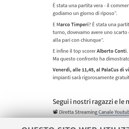
È stata una partita vera - il comme
godiamo un giorno di riposo”.
E M
arco Timperi
? È stata una parti
turno, dovevamo avere uno scarto d
alla pari con chiunque”.
E infine il top scorer
Alberto Conti
.
Ma questo confronto ha dimostrato
Venerdì, alle 11,45, al PalaCus di 
impianti sarà rigorosamente gratui
Segui i nostri ragazzi e le
📽️ Diretta Streaming
Canale Youtu
👉
Instagram