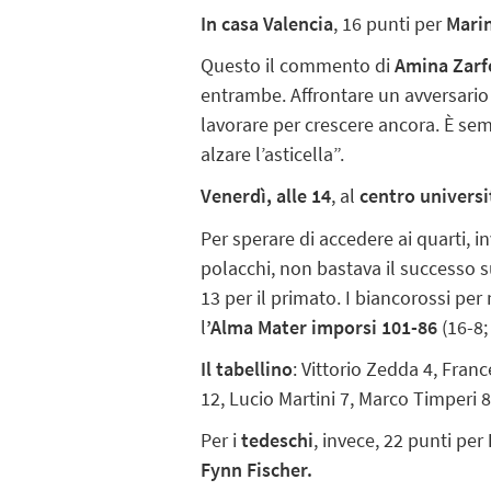
In casa Valencia
, 16 punti per
Mari
Questo il commento di
Amina Zarf
entrambe. Affrontare un avversario
lavorare per crescere ancora. È sem
alzare l’asticella”.
Venerdì, alle 14
, al
centro universi
Per sperare di accedere ai quarti, i
polacchi, non bastava il successo su
13 per il primato. I biancorossi per
l
’Alma Mater imporsi 101-86
(16-8; 
Il tabellino
: Vittorio Zedda 4, Fran
12, Lucio Martini 7, Marco Timperi 8
Per i
tedeschi
, invece, 22 punti per
Fynn Fischer.