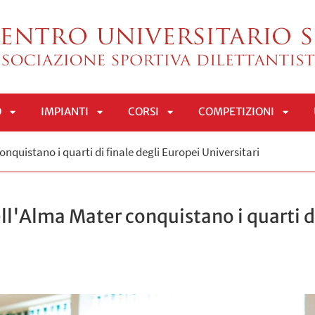
O
IMPIANTI
CORSI
COMPETIZIONI
APRI
APRI
APRI
APRI
nquistano i quarti di finale degli Europei Universitari
SOTTOMENÙ
SOTTOMENÙ
SOTTOMENÙ
SOTT
ll'Alma Mater conquistano i quarti di