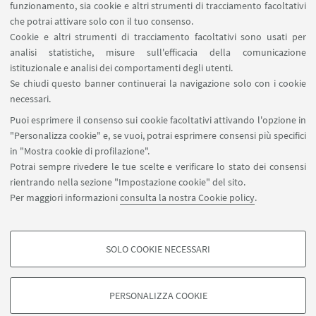
News 2023
funzionamento, sia cookie e altri strumenti di tracciamento facoltativi
che potrai attivare solo con il tuo consenso.
News 2022
Cookie e altri strumenti di tracciamento facoltativi sono usati per
analisi statistiche, misure sull'efficacia della comunicazione
News 2021
istituzionale e analisi dei comportamenti degli utenti.
Se chiudi questo banner continuerai la navigazione solo con i cookie
News 2020
necessari.
Puoi esprimere il consenso sui cookie facoltativi attivando l'opzione in
News 2019
"Personalizza cookie" e, se vuoi, potrai esprimere consensi più specifici
in "Mostra cookie di profilazione".
Potrai sempre rivedere le tue scelte e verificare lo stato dei consensi
rientrando nella sezione "Impostazione cookie" del sito.
Per maggiori informazioni
consulta la nostra Cookie policy
.
SOLO COOKIE NECESSARI
Seguici su:
COOKIE DI PROFILAZIONE - FACOLTATIVI
Si tratta di cookie utilizzati per analizzare le caratteristiche della navigazione
PERSONALIZZA COOKIE
degli utenti, creare profili in base al loro comportamento sul sito, per analisi
di marketing.