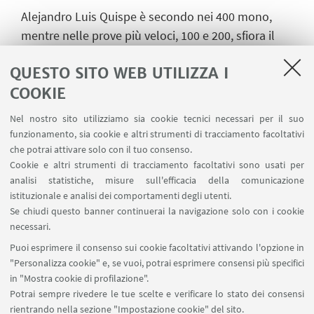
Alejandro Luis Quispe è secondo nei 400 mono,
mentre nelle prove più veloci, 100 e 200, sfiora il
podio. Arrivano due medaglie d’oro anche nella
QUESTO SITO WEB UTILIZZA I
seconda categoria: la firma è quella di Caterina
COOKIE
Faccioli, nei 50 e 100 pinne.
E, come spesso accade, è nella prova a squadre
Nel nostro sito utilizziamo sia cookie tecnici necessari per il suo
funzionamento, sia cookie e altri strumenti di tracciamento facoltativi
che il Cus Bologna dà il meglio. Oro e record
che potrai attivare solo con il tuo consenso.
italiano nella 4x50 mista 2pinne+2mono con
Cookie e altri strumenti di tracciamento facoltativi sono usati per
Orlandini, Falchi, Savino e Rizzello!
analisi statistiche, misure sull'efficacia della comunicazione
istituzionale e analisi dei comportamenti degli utenti.
Oro nella 4x50 mono con Lopez Quispe, Falchi,
Se chiudi questo banner continuerai la navigazione solo con i cookie
Sensini, Rizzello. Oro nella 4x100 pinne con
necessari.
Orlandini, Falchi, Rizzello, Savino. Argento nella
Puoi esprimere il consenso sui cookie facoltativi attivando l'opzione in
4x100 mono con Rizzello, falchi, Savino, Faccioli.
"Personalizza cookie" e, se vuoi, potrai esprimere consensi più specifici
in "Mostra cookie di profilazione".
Potrai sempre rivedere le tue scelte e verificare lo stato dei consensi
rientrando nella sezione "Impostazione cookie" del sito.