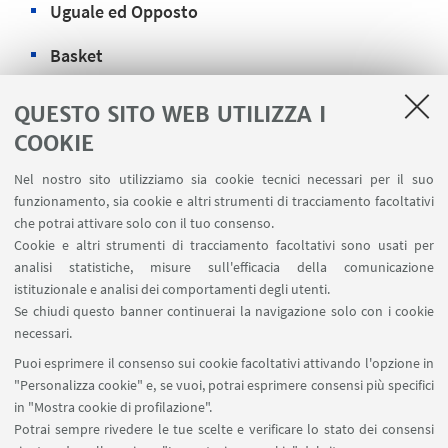
Uguale ed Opposto
Basket
Tennis
QUESTO SITO WEB UTILIZZA I
COOKIE
Nuoto
Nel nostro sito utilizziamo sia cookie tecnici necessari per il suo
Pallavolo
funzionamento, sia cookie e altri strumenti di tracciamento facoltativi
che potrai attivare solo con il tuo consenso.
Mettiamo i bambini al centro dei nostri
Cookie e altri strumenti di tracciamento facoltativi sono usati per
progetti, in modo da far vivere loro esperienze
analisi statistiche, misure sull'efficacia della comunicazione
istituzionale e analisi dei comportamenti degli utenti.
formative non solo dal punto di vista motorio
Se chiudi questo banner continuerai la navigazione solo con i cookie
ma anche e soprattutto da quello educativo e
necessari.
morale.
Puoi esprimere il consenso sui cookie facoltativi attivando l'opzione in
Per informazioni:
cusb.scuole@unibo.it
"Personalizza cookie" e, se vuoi, potrai esprimere consensi più specifici
in "Mostra cookie di profilazione".
Potrai sempre rivedere le tue scelte e verificare lo stato dei consensi