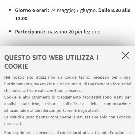
Giorno e orari:
24 maggio; 7 giugno.
Dalle 8.30 alle
13.00
Partecipanti:
massimo 20 per lezione
QUESTO SITO WEB UTILIZZA I
ISCRIVITI AL CORSO
COOKIE
➡️ Iscriviti online
Nel nostro sito utilizziamo sia cookie tecnici necessari per il suo
➡️Iscriviti presso le nostre Segreterie
funzionamento, sia cookie e altri strumenti di tracciamento facoltativi
che potrai attivare solo con il tuo consenso.
Cookie e altri strumenti di tracciamento facoltativi sono usati per
analisi statistiche, misure sull'efficacia della comunicazione
istituzionale e analisi dei comportamenti degli utenti.
IN EVIDENZA
Se chiudi questo banner continuerai la navigazione solo con i cookie
🪪 Fai la tessera CUSB
necessari.
Puoi esprimere il consenso sui cookie facoltativi attivando l'opzione in