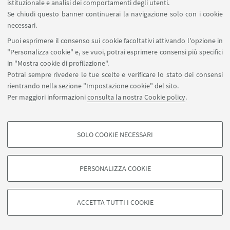
istituzionale e analisi dei comportamenti degli utenti.
Se chiudi questo banner continuerai la navigazione solo con i cookie
necessari.
Puoi esprimere il consenso sui cookie facoltativi attivando l'opzione in
"Personalizza cookie" e, se vuoi, potrai esprimere consensi più specifici
in "Mostra cookie di profilazione".
Potrai sempre rivedere le tue scelte e verificare lo stato dei consensi
rientrando nella sezione "Impostazione cookie" del sito.
Per maggiori informazioni
consulta la nostra Cookie policy
.
SOLO COOKIE NECESSARI
Seguici su:
COOKIE DI PROFILAZIONE - FACOLTATIVI
Si tratta di cookie utilizzati per analizzare le caratteristiche della navigazione
PERSONALIZZA COOKIE
degli utenti, creare profili in base al loro comportamento sul sito, per analisi
di marketing.
©Copyright 2026 - ALMA MATER STUDIORUM - Università di
Mostra cookie di profilazione
Bologna - Via Zamboni, 33 - 40126 Bologna - PI: 01131710376 -
ACCETTA TUTTI I COOKIE
CF: 80007010376 -
Privacy
-
Note legali
-
Impostazioni Cookie
Google/Youtube Video