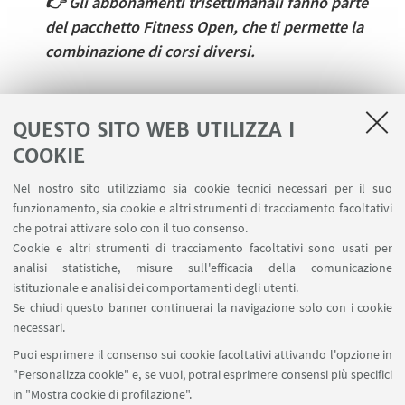
👉
Gli abbonamenti trisettimanali fanno parte
del pacchetto Fitness Open, che ti permette la
combinazione di corsi diversi.
QUESTO SITO WEB UTILIZZA I
ISCRIVITI AL CORSO
COOKIE
➡️ Iscriviti al corso
Nel nostro sito utilizziamo sia cookie tecnici necessari per il suo
➡️ Iscriviti presso le nostre segreterie
funzionamento, sia cookie e altri strumenti di tracciamento facoltativi
che potrai attivare solo con il tuo consenso.
Cookie e altri strumenti di tracciamento facoltativi sono usati per
analisi statistiche, misure sull'efficacia della comunicazione
istituzionale e analisi dei comportamenti degli utenti.
IN EVIDENZA
Se chiudi questo banner continuerai la navigazione solo con i cookie
🌀Torna alla pagina dei corsi
necessari.
Puoi esprimere il consenso sui cookie facoltativi attivando l'opzione in
🪪 Fai la tessera CUSB
"Personalizza cookie" e, se vuoi, potrai esprimere consensi più specifici
in "Mostra cookie di profilazione".