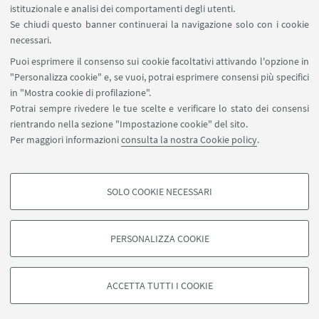
istituzionale e analisi dei comportamenti degli utenti.
Se chiudi questo banner continuerai la navigazione solo con i cookie
Guarda i corsi di Nuoto PInnato
necessari.
Puoi esprimere il consenso sui cookie facoltativi attivando l'opzione in
Corso Nuoto Pinnato a Bologna
"Personalizza cookie" e, se vuoi, potrai esprimere consensi più specifici
in "Mostra cookie di profilazione".
Potrai sempre rivedere le tue scelte e verificare lo stato dei consensi
rientrando nella sezione "Impostazione cookie" del sito.
Per maggiori informazioni
consulta la nostra Cookie policy
.
SOLO COOKIE NECESSARI
Seguici su:
COOKIE DI PROFILAZIONE - FACOLTATIVI
Si tratta di cookie utilizzati per analizzare le caratteristiche della navigazione
PERSONALIZZA COOKIE
degli utenti, creare profili in base al loro comportamento sul sito, per analisi
di marketing.
©Copyright 2026 - ALMA MATER STUDIORUM - Università di
Mostra cookie di profilazione
Bologna - Via Zamboni, 33 - 40126 Bologna - PI: 01131710376 -
ACCETTA TUTTI I COOKIE
CF: 80007010376 -
Privacy
-
Note legali
-
Impostazioni Cookie
Google/Youtube Video