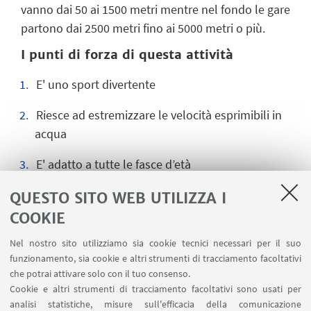
vanno dai 50 ai 1500 metri mentre nel fondo le gare
partono dai 2500 metri fino ai 5000 metri o più.
I punti di forza di questa attività
E' uno sport divertente
Riesce ad estremizzare le velocità esprimibili in
acqua
E' adatto a tutte le fasce d’età
Si può praticare in autonomia anche in mare
QUESTO SITO WEB UTILIZZA I
COOKIE
Stimola la curiosità del corsista che fatica a
prender dimestichezza con le tecniche di
Nel nostro sito utilizziamo sia cookie tecnici necessari per il suo
funzionamento, sia cookie e altri strumenti di tracciamento facoltativi
scivolamento
che potrai attivare solo con il tuo consenso.
Cookie e altri strumenti di tracciamento facoltativi sono usati per
analisi statistiche, misure sull'efficacia della comunicazione