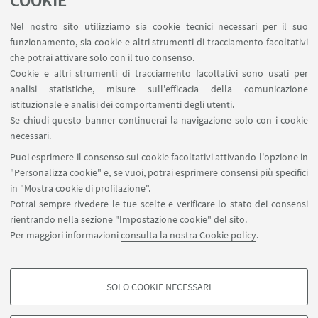
COOKIE
Nel nostro sito utilizziamo sia cookie tecnici necessari per il suo
funzionamento, sia cookie e altri strumenti di tracciamento facoltativi
che potrai attivare solo con il tuo consenso.
Aperto a:
tutti
Cookie e altri strumenti di tracciamento facoltativi sono usati per
analisi statistiche, misure sull'efficacia della comunicazione
Periodo
: tutto l'anno
istituzionale e analisi dei comportamenti degli utenti.
Se chiudi questo banner continuerai la navigazione solo con i cookie
Per informazioni:
Segreteria Tennis CUSB
necessari.
Puoi esprimere il consenso sui cookie facoltativi attivando l'opzione in
Sede
:
Impianto CUSB Record
"Personalizza cookie" e, se vuoi, potrai esprimere consensi più specifici
in "Mostra cookie di profilazione".
Potrai sempre rivedere le tue scelte e verificare lo stato dei consensi
rientrando nella sezione "Impostazione cookie" del sito.
Per maggiori informazioni
consulta la nostra Cookie policy
.
SOLO COOKIE NECESSARI
Seguici su:
COOKIE DI PROFILAZIONE - FACOLTATIVI