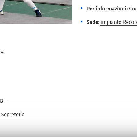
Per informazioni:
Cont
Sede:
impianto Recor
le
SB
e Segreterie