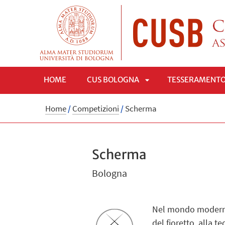
HOME
CUS BOLOGNA
TESSERAMENT
APRI
Home
/
Competizioni
/
Scherma
SOTTOMENÙ
Scherma
Bologna
Nel mondo moderno 
del fioretto, alla t