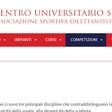
O
IMPIANTI
CORSI
COMPETIZIONI
APRI
APRI
APRI
APRI
SOTTOMENÙ
SOTTOMENÙ
SOTTOMENÙ
SOTT
ci sono tre principali discipline che contraddistinguono la
ecnicità della spada, alla dinamicità della sciabola.