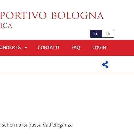
IT
EN
UNDER 18
CONTATTI
FAQ
LOGIN
APRI
OMENÙ
SOTTOMENÙ
 scherma: si passa dall’eleganza