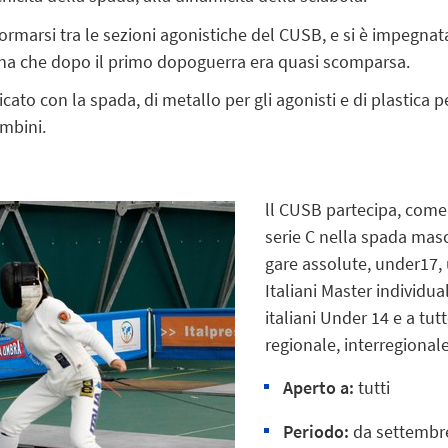
formarsi tra le sezioni agonistiche del CUSB, e si è impegnata
plina che dopo il primo dopoguerra era quasi scomparsa.
ato con la spada, di metallo per gli agonisti e di plastica p
ambini.
ll CUSB partecipa, come
serie C nella spada masc
gare assolute, under17,
Italiani Master individu
italiani Under 14 e a tut
regionale, interregional
Aperto a:
tutti
Periodo:
da settembre