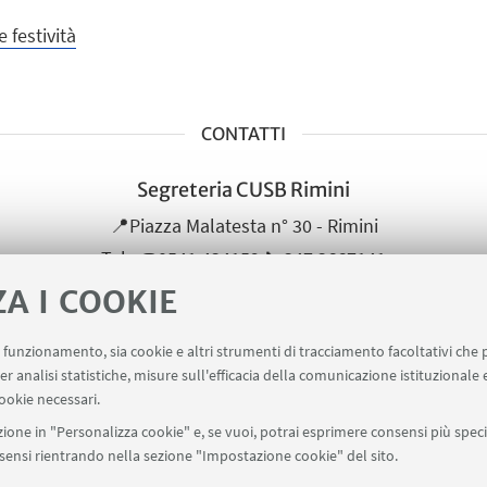
 festività
CONTATTI
Segreteria CUSB Rimini
📍Piazza Malatesta n° 30 - Rimini
☎️0541 434159 📞347 3667141
Scrivi una mail
ZA I COOKIE
uo funzionamento, sia cookie e altri strumenti di tracciamento facoltativi che 
er analisi statistiche, misure sull'efficacia della comunicazione istituzionale
ookie necessari.
ione in "Personalizza cookie" e, se vuoi, potrai esprimere consensi più specif
onsensi rientrando nella sezione "Impostazione cookie" del sito.