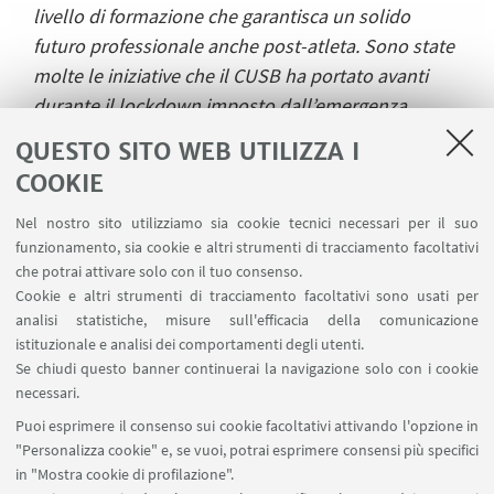
livello di formazione che garantisca un solido
futuro professionale anche post-atleta. Sono state
molte le iniziative che il CUSB ha portato avanti
durante il lockdown imposto dall’emergenza
sanitaria del COVID-19: anche a distanza non sono
QUESTO SITO WEB UTILIZZA I
mancati progetti, video ed eventi per coinvolgere la
COOKIE
nostra comunità, mettendo sempre al centro il
fondamentale ruolo dell’attività fisica e delle
Nel nostro sito utilizziamo sia cookie tecnici necessari per il suo
funzionamento, sia cookie e altri strumenti di tracciamento facoltativi
buone pratiche di vita. Per il CUS Bologna lo sport
che potrai attivare solo con il tuo consenso.
è educazione, formazione, cultura, agonismo e
Cookie e altri strumenti di tracciamento facoltativi sono usati per
aggregazione sociale. Valori su cui è costruita la
analisi statistiche, misure sull'efficacia della comunicazione
strategia dell’Università di Bologna per favorire
istituzionale e analisi dei comportamenti degli utenti.
Se chiudi questo banner continuerai la navigazione solo con i cookie
l’attività sportiva studentesca e migliorare la
necessari.
qualità della vita dei propri iscritti. "
Puoi esprimere il consenso sui cookie facoltativi attivando l'opzione in
Piero Pagni - Presidente CUS Bologna
"Personalizza cookie" e, se vuoi, potrai esprimere consensi più specifici
in "Mostra cookie di profilazione".