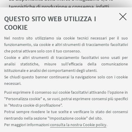
tempistiche di produzione e consegna, infatti,
variano sensibilmente da articolo ad articolo e in
QUESTO SITO WEB UTILIZZA I
base ai quantitativi richiesti. Per la produzione,
COOKIE
possono occorrere, in alcuni casi, dai 60 ai 120
giorni lavorativi o oltre dalla data di ricevimento
Nel nostro sito utilizziamo sia cookie tecnici necessari per il suo
funzionamento, sia cookie e altri strumenti di tracciamento facoltativi
del buono d’ordine. Si consiglia pertanto di
che potrai attivare solo con il tuo consenso.
contattare il CUSB con largo anticipo.
Cookie e altri strumenti di tracciamento facoltativi sono usati per
analisi statistiche, misure sull'efficacia della comunicazione
LA FORNITURA SEGUE SOLO ALLA RICEZIONE DEL
istituzionale e analisi dei comportamenti degli utenti.
BUONO D'ORDINE, DA INVIARE ALL'INDIRIZZO PEC
Se chiudi questo banner continuerai la navigazione solo con i cookie
cusbologna@pec.it
.
necessari.
NON È POSSIBILE RITIRARE E/O RICEVERE LA
Puoi esprimere il consenso sui cookie facoltativi attivando l'opzione in
MERCE IN MANCANZA DI BUONO D'ORDINE.
"Personalizza cookie" e, se vuoi, potrai esprimere consensi più specifici
in "Mostra cookie di profilazione".
Potrai sempre rivedere le tue scelte e verificare lo stato dei consensi
rientrando nella sezione "Impostazione cookie" del sito.
Per maggiori informazioni
consulta la nostra Cookie policy
.