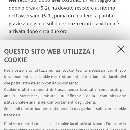
doppio break (5-2), ha dovuto resistere al ritorno
dell'avversario (5-3), prima di chiudere la partita
grazie a un gioco solido e senza errori. La vittoria è
arrivata dopo circa due ore.
Il doppio
QUESTO SITO WEB UTILIZZA I
La coppia
Lavalle-Pontieri
ha completato il 3-0.
COOKIE
Nel primo set i due tennisti del CUS hanno
prevalso nettamente 6-1. Nel secondo il San Felice
Nel nostro sito utilizziamo sia cookie tecnici necessari per il suo
ha recuperato portandosi sul 4-2, ma Lavalle e
funzionamento, sia cookie e altri strumenti di tracciamento facoltativi
che potrai attivare solo con il tuo consenso.
Pontieri hanno ribaltato il punteggio
Cookie e altri strumenti di tracciamento facoltativi sono usati per
aggiudicandosi il parziale 7-5.
analisi statistiche, misure sull'efficacia della comunicazione
istituzionale e analisi dei comportamenti degli utenti.
Verso i play-off
Se chiudi questo banner continuerai la navigazione solo con i cookie
Il CUS Bologna chiude il girone imbattuto
, con tre
necessari.
vittorie in altrettante partite. Il 24 maggio inizierà la
Puoi esprimere il consenso sui cookie facoltativi attivando l'opzione in
fase a eliminazione diretta per la promozione
.