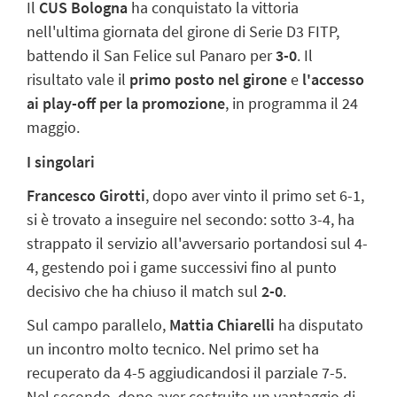
Il
CUS Bologna
ha conquistato la vittoria
nell'ultima giornata del girone di Serie D3 FITP,
battendo il San Felice sul Panaro per
3-0
. Il
risultato vale il
primo posto nel girone
e
l'accesso
ai play-off per la promozione
, in programma il 24
maggio.
I singolari
Francesco Girotti
, dopo aver vinto il primo set 6-1,
si è trovato a inseguire nel secondo: sotto 3-4, ha
strappato il servizio all'avversario portandosi sul 4-
4, gestendo poi i game successivi fino al punto
decisivo che ha chiuso il match sul
2-0
.
Sul campo parallelo,
Mattia Chiarelli
ha disputato
un incontro molto tecnico. Nel primo set ha
recuperato da 4-5 aggiudicandosi il parziale 7-5.
Nel secondo, dopo aver costruito un vantaggio di