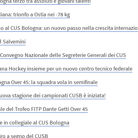
gna terzo tra assoluti e giovani talenti
ana: trionfo a Ostia nei -78 kg
no al CUS Bologna: un nuovo passo nella crescita internazion
l Salvemini
o Convegno Nazionale delle Segreterie Generali dei CUS
ana Hockey insieme per un nuovo centro tecnico federale
ogna Over 45: la squadra vola in semifinale
nuova stagione dei campionati CUSB è iniziata!
ale del Trofeo FITP Dante Getti Over 45
e in collegiale al CUS Bologna
tiro a segno del CUSB