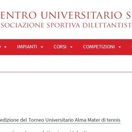
O
IMPIANTI
CORSI
COMPETIZIONI
APRI
APRI
APRI
APRI
SOTTOMENÙ
SOTTOMENÙ
SOTTOMENÙ
SOTT
edizione del Torneo Universitario Alma Mater di tennis