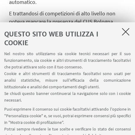
automatico.
E trattandosi di competizioni di alto livello non
poteva mancare la presenza del CUS Bologna.
Di valora la delegazione biancorossa che cercherà
QUESTO SITO WEB UTILIZZA I
di portare l’onore e il prestigio dell’Alma Mater
COOKIE
Studiorum sul Monte Civetta. Nella spedizione che
Nel nostro sito utilizziamo sia cookie tecnici necessari per il suo
partirà da via San Giacomo 9/2, nel cuore della
funzionamento, sia cookie e altri strumenti di tracciamento facoltativi
cittadella universitaria, troviamo Chiara Boschi,
che potrai attivare solo con il tuo consenso.
dirigente CUS Bologna; Silvia Lombardi, dirigente
Cookie e altri strumenti di tracciamento facoltativi sono usati per
analisi statistiche, misure sull'efficacia della comunicazione
CUS Bologna; Fabiana Mattioli, professoressa
istituzionale e analisi dei comportamenti degli utenti.
ordinaria di Diritto Romano e Fondamenti del
Se chiudi questo banner continuerai la navigazione solo con i cookie
diritto europeo; Simone Babbi, tutor didattico nel il
necessari.
corso di laurea in Infermieristica e Michele Bronzi,
Puoi esprimere il consenso sui cookie facoltativi attivando l'opzione in
tecnico informatico Cla di Forlì.
"Personalizza cookie" e, se vuoi, potrai esprimere consensi più specifici
in "Mostra cookie di profilazione".
Potrai sempre rivedere le tue scelte e verificare lo stato dei consensi