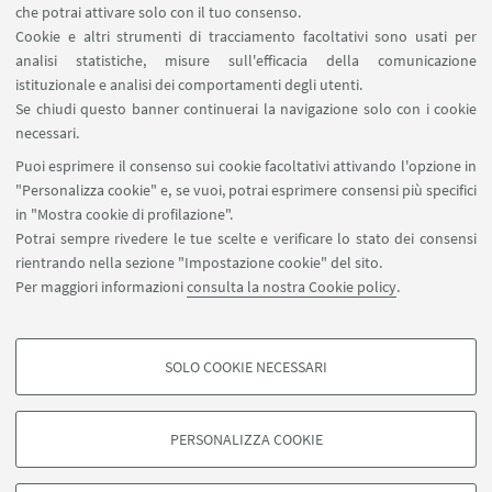
che potrai attivare solo con il tuo consenso.
Cookie e altri strumenti di tracciamento facoltativi sono usati per
analisi statistiche, misure sull'efficacia della comunicazione
istituzionale e analisi dei comportamenti degli utenti.
IN EVIDENZA
Se chiudi questo banner continuerai la navigazione solo con i cookie
🪪 Fai la tessera CUSB
necessari.
Puoi esprimere il consenso sui cookie facoltativi attivando l'opzione in
🌀Torna alla pagina dei corsi
"Personalizza cookie" e, se vuoi, potrai esprimere consensi più specifici
in "Mostra cookie di profilazione".
Potrai sempre rivedere le tue scelte e verificare lo stato dei consensi
rientrando nella sezione "Impostazione cookie" del sito.
Per maggiori informazioni
consulta la nostra Cookie policy
.
SOLO COOKIE NECESSARI
Seguici su:
COOKIE DI PROFILAZIONE - FACOLTATIVI
Si tratta di cookie utilizzati per analizzare le caratteristiche della navigazione
PERSONALIZZA COOKIE
degli utenti, creare profili in base al loro comportamento sul sito, per analisi
di marketing.
©Copyright 2026 - ALMA MATER STUDIORUM - Università di