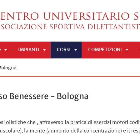
O
IMPIANTI
CORSI
COMPETIZIONI
APRI
APRI
APRI
APRI
 Bologna
SOTTOMENÙ
SOTTOMENÙ
SOTTOMENÙ
SOTT
so Benessere - Bologna
i olistiche che , attraverso la pratica di esercizi motori codif
colare), la mente (aumento della concentrazione) e il respi