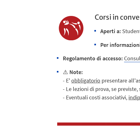
Corsi in conv
Aperti a:
Student
Per informazion
R
egolamento di accesso:
Consul
⚠️
Note:
- E'
obbligatorio
presentare all'a
- Le lezioni di prova, se previs
- Eventuali costi associativi,
indi