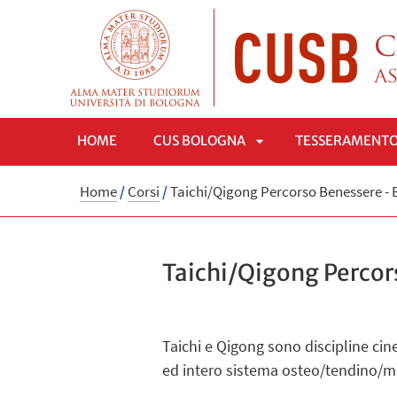
HOME
CUS BOLOGNA
TESSERAMENT
APRI
Home
/
Corsi
/
Taichi/Qigong Percorso Benessere -
SOTTOMENÙ
Taichi/Qigong Percor
Taichi e Qigong sono discipline cines
ed intero sistema osteo/tendino/mus