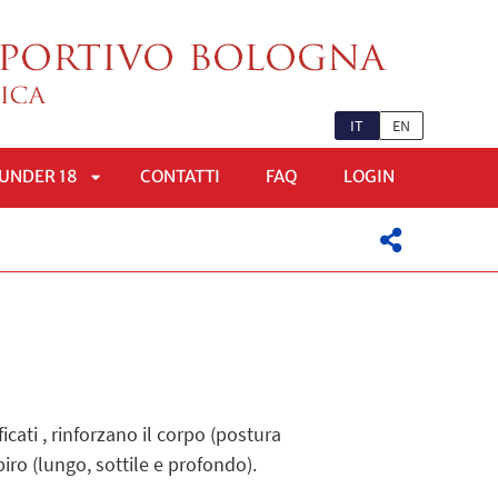
IT
EN
UNDER 18
CONTATTI
FAQ
LOGIN
APRI
OMENÙ
SOTTOMENÙ
icati , rinforzano il corpo (postura
ro (lungo, sottile e profondo).