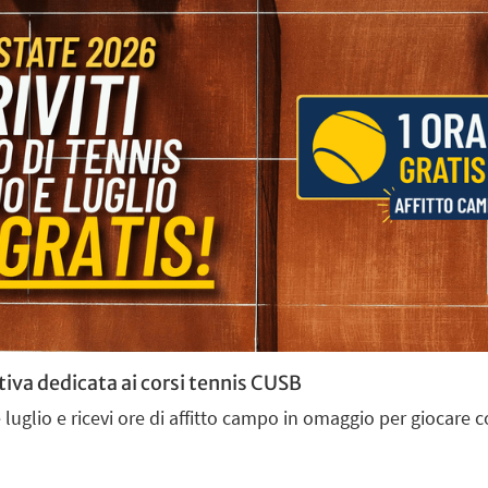
iva dedicata ai corsi tennis CUSB
o e luglio e ricevi ore di affitto campo in omaggio per giocare c