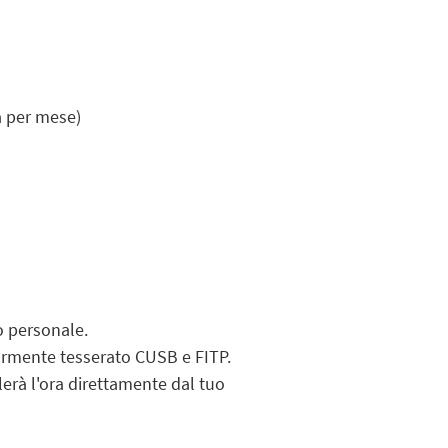
a per mese)
o personale.
armente tesserato CUSB e FITP.
lerà l'ora direttamente dal tuo