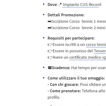
Dove
:📍
Impianto CUS Recor
d
Dettali Promozione:
➡️
Iscrizione Corso tennis 1 mese
➡️Iscrizione Corso tennis
2 mesi
Requisiti per partecipare
:
👉Essere iscritti a un
corso tenn
👉
Essere in possesso del
Tesse
👉
Avere un
certificato medico s
📅Scadenza:
Hai tempo per usare
Come utilizzare il tuo omaggio:
- Con chi giocare:
Puoi sfidare u
- Come prenotare:
Telefona allo 
profilo.