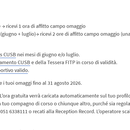
 → ricevi 1 ora di affitto campo omaggio
 (giugno + luglio)→ ricevi 2 ore di affitto campo omaggio (un
is CUSB
nei mesi di giugno e/o luglio.
ramento CUSB
e della Tessera FITP in corso di validità.
portivo valido
.
 i tuoi omaggi fino al 31 agosto 2026.
L'ora gratuita verrà caricata automaticamente sul tuo profil
n tuo compagno di corso o chiunque altro, purché sia regol
051 6338111 o recati alla Reception Record. L'operatore sca