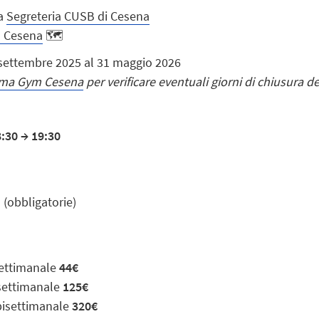
la
Segreteria CUSB di Cesena
 Cesena
🗺️
 settembre 2025 al 31 maggio 2026
ma Gym Cesena
per verificare eventuali giorni di chiusura de
:30 → 19:30
 (obbligatorie)
settimanale
44€
isettimanale
125€
bisettimanale
320€