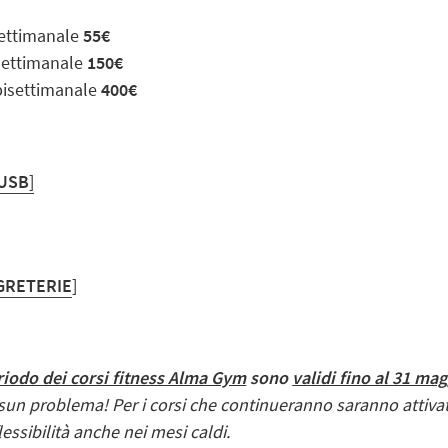
settimanale
55€
settimanale
150€
bisettimanale
400€
CUSB
]
EGRETERIE
]
iodo dei corsi fitness Alma Gym
sono
validi fino al 31 ma
sun problema!
Per i corsi che continueranno saranno attivat
essibilità anche nei mesi caldi.