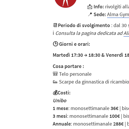
📩
Info:
rivolgiti al
📍
Sede:
Alma Gym
📆
Periodo di svolgimento
: dal 30
ℹ️
Consulta la pagina dedicata ad
Al
🕒 Giorni e orari:
Martedì 17:30 → 18:30 & Venerdì 18
Cosa portare :
🎒 Telo personale
👟 Scarpe da ginnastica di ricambio
💰Costi:
Unibo
1 mese
:
monosettimanale
36€
| bi
3 mesi
:
monosettimanale
100€
| b
Annuale
:
monosettimanale
288€
| 