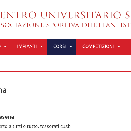
O
IMPIANTI
CORSI
COMPETIZIONI
APRI
APRI
APRI
APRI
SOTTOMENÙ
SOTTOMENÙ
SOTTOMENÙ
SOTT
na
esena
rto a tutti e tutte. tesserati cusb