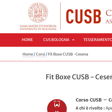
HOME
CUS BOLOGNA
TESSERAMENT
APRI
Home
/
Corsi
/
Fit Boxe CUSB - Cesena
SOTTOMENÙ
Fit Boxe CUSB - Cese
Corso CUSB – C
A chi è rivolto :
Ape