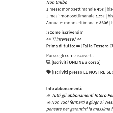
Non Unibo
1 mese:
monosettimanale
45€
| bi
3 mesi:
monosettimanale
125€
| bi
Annuale:
monosettimanale
360€
| 
⁉️
Come iscriversi⁉️
👀
Ti interessa?
👀
Prima di tutto:
➡️
[
Fai la Tessera 
Poi scegli
come iscriverti
:
💻 [
Iscriviti ONLINE a corso
]
🗣️ [
Iscriviti presso LE NOSTRE S
Info abbonamenti:
⚠️
Tutti gli
abbonamenti Intero Per
☀️
Non vuoi fermarti a
giugno?
Nes
pensate per garantirti la massima fl