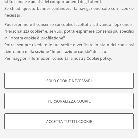
istituzionale e analisi dei comportamenti degli utenti.
martedì-mercoledì-giovedì-venerdì 9:00-21:30
Se chiudi questo banner continuerai la navigazione solo con i cookie
sabato 11:00-18:00
necessari.
domenica 10:00-13:00
Puoi esprimere il consenso sui cookie facoltativi attivando l'opzione in
"Personalizza cookie" e, se vuoi, potrai esprimere consensi più specifici
‼️❌GIORNI DI CHIUSURA 2025/2026❌‼️:
1 novembre |
in "Mostra cookie di profilazione".
8 dicembre |
dal 23 dicembre → al 6 gennaio | dal 3 →
Potrai sempre rivedere le tue scelte e verificare lo stato dei consensi
al 6 aprile |
25 aprile | 1 maggio | 2 giugno
| dal 28
rientrando nella sezione "Impostazione cookie" del sito.
luglio al 31 agosto
Per maggiori informazioni
consulta la nostra Cookie policy
.
☎️telefono: 0543560581
SOLO COOKIE NECESSARI
Seguici su:
COOKIE DI PROFILAZIONE - FACOLTATIVI
Si tratta di cookie utilizzati per analizzare le caratteristiche della navigazione
PERSONALIZZA COOKIE
degli utenti, creare profili in base al loro comportamento sul sito, per analisi
di marketing.
©Copyright 2026 - ALMA MATER STUDIORUM - Università di
Mostra cookie di profilazione
Bologna - Via Zamboni, 33 - 40126 Bologna - PI: 01131710376 -
ACCETTA TUTTI I COOKIE
CF: 80007010376 -
Privacy
-
Note legali
-
Impostazioni Cookie
Google/Youtube Video