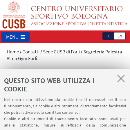
IT
EN
MENU
Home
/
Contatti
/
Sede CUSB di Forlì
/
Segreteria Palestra
Alma Gym Forlì
Segreteria Palestra Alma Gym Forlì
QUESTO SITO WEB UTILIZZA I
c/o Studentato "Sassi-Masini" - via Sassi, 17 (centro
storico - Forlì)
COOKIE
Approfondisci
Nel nostro sito utilizziamo sia cookie tecnici necessari per il suo
funzionamento, sia cookie e altri strumenti di tracciamento facoltativi
cusb.fo@unibo.it
che potrai attivare solo con il tuo consenso.
Orario di apertura dal 01/09/2025 al 27/07/2026:
Cookie e altri strumenti di tracciamento facoltativi sono usati per
analisi statistiche, misure sull'efficacia della comunicazione
lunedì 12:00-21:30