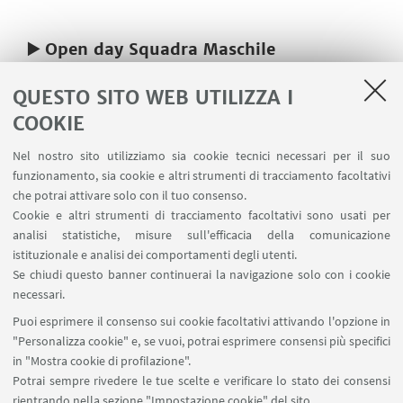
▶️ Open day Squadra Maschile
📅
Quando
:
23 settembre ⌚
21.00
QUESTO SITO WEB UTILIZZA I
COOKIE
📍
Dove
:
Palestra CUBO Liceo classico P.za
Sanguinetti 44, Cesena
Nel nostro sito utilizziamo sia cookie tecnici necessari per il suo
funzionamento, sia cookie e altri strumenti di tracciamento facoltativi
che potrai attivare solo con il tuo consenso.
Cookie e altri strumenti di tracciamento facoltativi sono usati per
IN EVIDENZA
analisi statistiche, misure sull'efficacia della comunicazione
istituzionale e analisi dei comportamenti degli utenti.
➡️Info Corso CUSB e squadre agonistiche di
Se chiudi questo banner continuerai la navigazione solo con i cookie
pallavolo
necessari.
Puoi esprimere il consenso sui cookie facoltativi attivando l'opzione in
➡️Segreteria Cesena
"Personalizza cookie" e, se vuoi, potrai esprimere consensi più specifici
in "Mostra cookie di profilazione".
Potrai sempre rivedere le tue scelte e verificare lo stato dei consensi
rientrando nella sezione "Impostazione cookie" del sito.