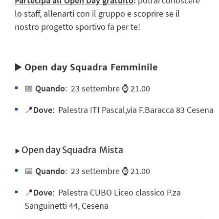
Partecipa all’Open Day gratuito
:
potrai conoscere
lo staff, allenarti con il gruppo e scoprire se il
nostro progetto sportivo fa per te!
▶️ Open day Squadra Femminile
📅
Quando
:
23 settembre ⌚
21.00
📍
Dove
:
Palestra ITI Pascal,via F.Baracca 83 Cesena
▶️ Open day Squadra Mista
📅
Quando
: 23 settembre ⌚ 21.00
📍
Dove
:
Palestra CUBO Liceo classico P.za
Sanguinetti 44, Cesena